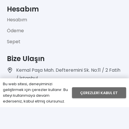
Hesabım
Hesabım
Ödeme
Sepet
Bize Ulaşın
Kemal Paşa Mah. Defteremini Sk. No:11 / 2 Fatih
/ İstanbul
Bu web sitesi, deneyiminizi
0212 514 12 04
geliştirmek için çerezler kullanır. Bu
ÇEREZLERI KABUL ET
siteyi kullanmaya devam
info@ado-tx.com
ederseniz, kabul etmiş olursunuz.
fabrikadanucuz.com | Design by
Nova Web
Tasarım
– 2021 Her Hakkı Saklıdır