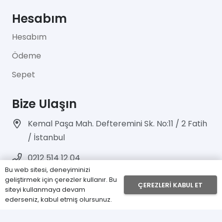
Hesabım
Hesabım
Ödeme
Sepet
Bize Ulaşın
Kemal Paşa Mah. Defteremini Sk. No:11 / 2 Fatih
/ İstanbul
0212 514 12 04
Bu web sitesi, deneyiminizi
info@ado-tx.com
geliştirmek için çerezler kullanır. Bu
ÇEREZLERI KABUL ET
siteyi kullanmaya devam
fabrikadanucuz.com | Design by
Nova Web
ederseniz, kabul etmiş olursunuz.
Tasarım
– 2021 Her Hakkı Saklıdır