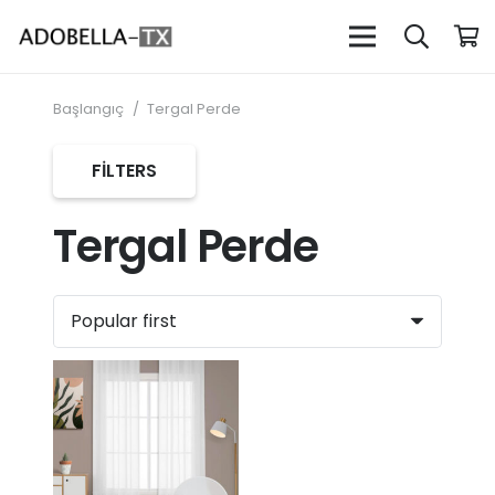
Başlangıç
/
Tergal Perde
FILTERS
Tergal Perde